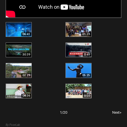
06:41
01:23
30:39
0:49
02:29
05:25
08:36
0:50
1
/
20
Next»
By PoseLab