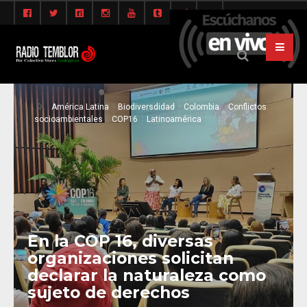
América Latina
Biodiversdidad
Colombia
Conflictos
socioambientales
COP16
Latinoamérica
En la COP 16, diversas
organizaciones solicitan
declarar la naturaleza como
sujeto de derechos