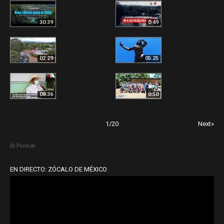
30:39
0:49
02:29
05:25
08:36
0:50
1
/
20
Next»
By PoseLab
EN DIRECTO: ZÓCALO DE MÉXICO