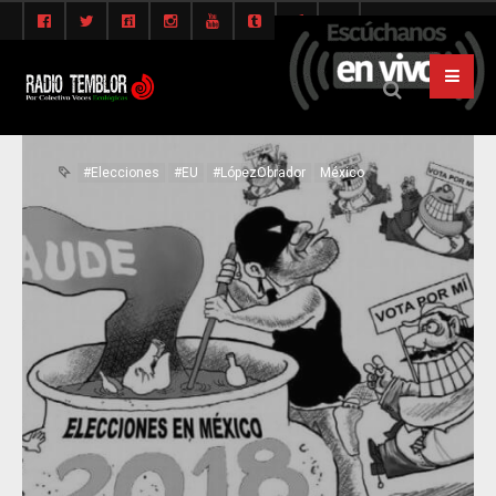
#Elecciones
#EU
#LópezObrador
México