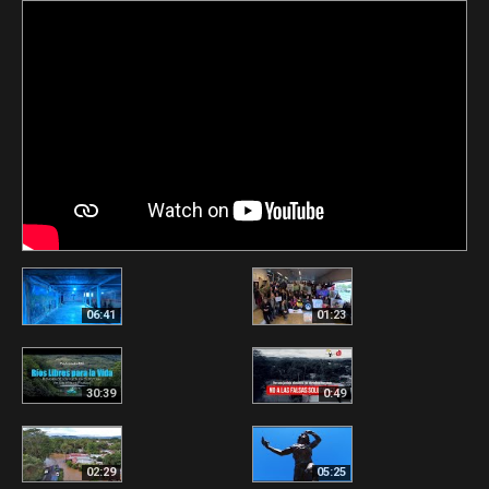
06:41
01:23
30:39
0:49
02:29
05:25