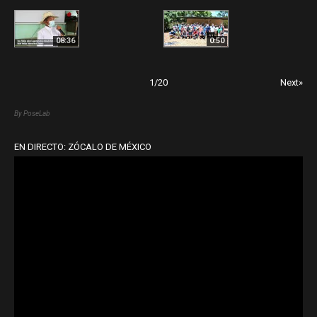
08:36
0:50
1
/
20
Next»
By PoseLab
EN DIRECTO: ZÓCALO DE MÉXICO