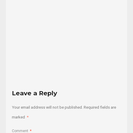
Wayne
Dupree,
afroamericano
republicado
...
03/09/2020
Read
More
Leave a Reply
Your email address will not be published.
Required fields are
marked
*
Comment
*