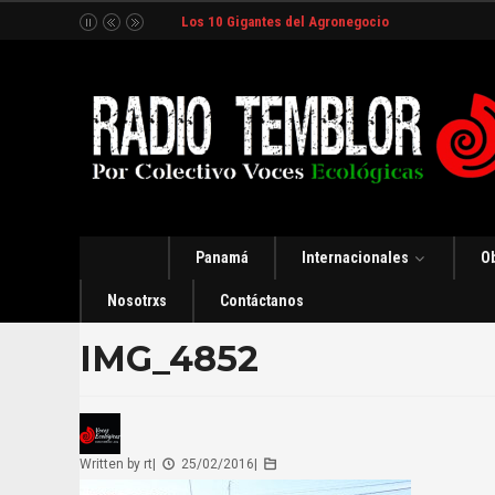
Los 10 Gigantes del Agronegocio
Panamá
Internacionales
O
Nosotrxs
Contáctanos
IMG_4852
Written by
rt
|
25/02/2016
|