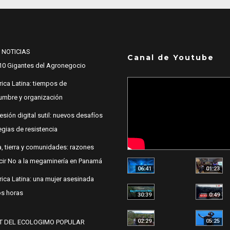
 NOTICIAS
Canal de Youtube
10 Gigantes del Agronegocio
ica Latina: tiempos de
dumbre y organización
esión digital sutil: nuevos desafíos
egias de resistencia
, tierra y comunidades: razones
cir No a la megaminería en Panamá
06:41
01:23
ica Latina: una mujer asesinada
s horas
30:39
0:49
02:29
05:25
T DEL ECOLOGIMO POPULAR