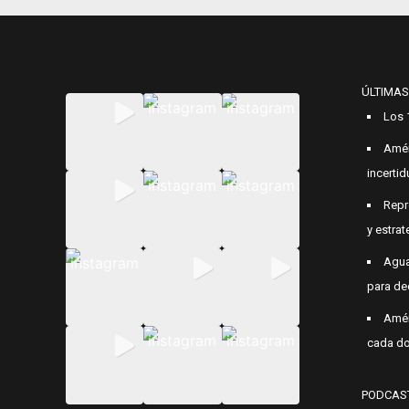
ÚLTIMAS
Los 
Amér
incerti
Repr
y estrat
Agua
para de
Amér
cada do
PODCAS