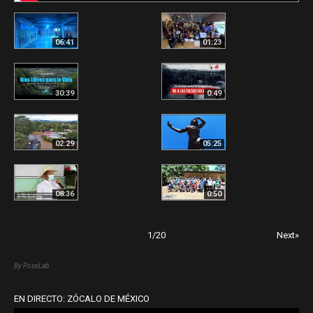
06:41
01:23
30:39
0:49
02:29
05:25
08:36
0:50
1
/
20
Next»
By PoseLab
EN DIRECTO: ZÓCALO DE MÉXICO