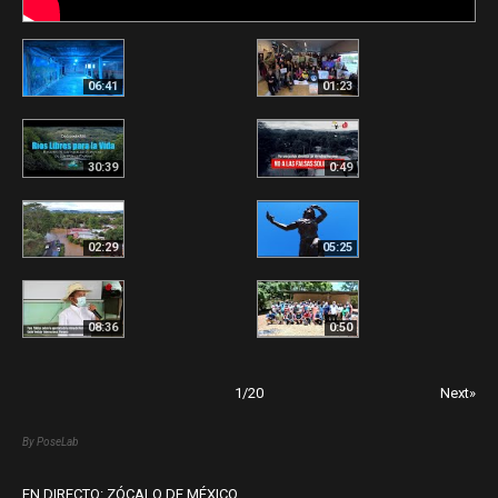
06:41
01:23
30:39
0:49
02:29
05:25
08:36
0:50
1
/
20
Next»
By PoseLab
EN DIRECTO: ZÓCALO DE MÉXICO