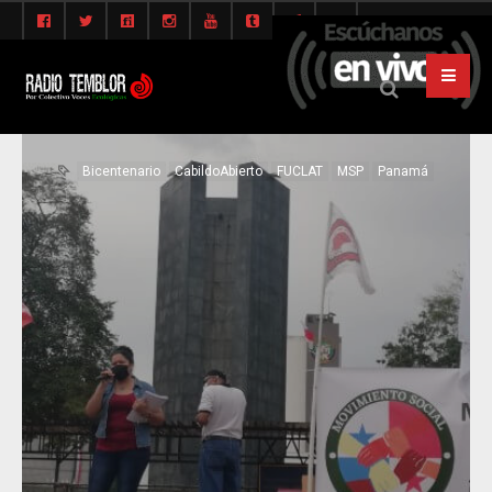
Bicentenario
CabildoAbierto
FUCLAT
MSP
Panamá