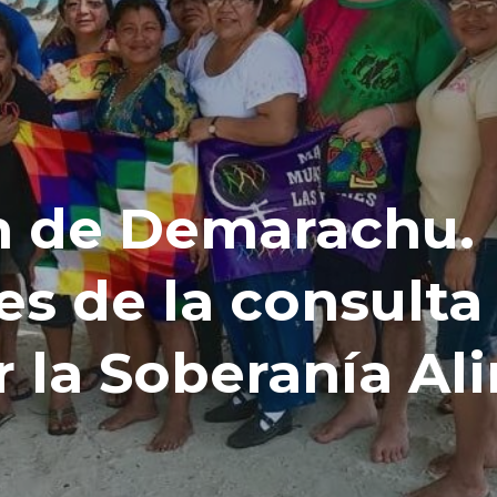
n de Demarachu.
s de la consulta 
 la Soberanía Al