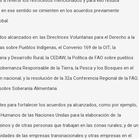
a revertir los retrocesos mencionados y para ello resulta
 en ese sentido se cimienten en los acuerdos previamente
obal.
os alcanzados en: las Directrices Voluntarias para el Derecho a la
as sobre Pueblos Indígenas, el Convenio 169 de la OIT; la
ia y Desarrollo Rural; la CEDAW; la Política de FAO sobre pueblos
 Gobernanza Responsable de la Tierra, la Pesca y los Bosques en el
ón nacional; y la resolución de la 32a Conferencia Regional de la FAO,
sobre Soberanía Alimentaria.
es para fortalecer los acuerdos ya alcanzados, como por ejemplo,
 Humanos de las Naciones Unidas para la elaboración de: la
inos y de otras personas que trabajan en las zonas rurales; y de un
tividades de las empresas transnacionales y otras empresas en el