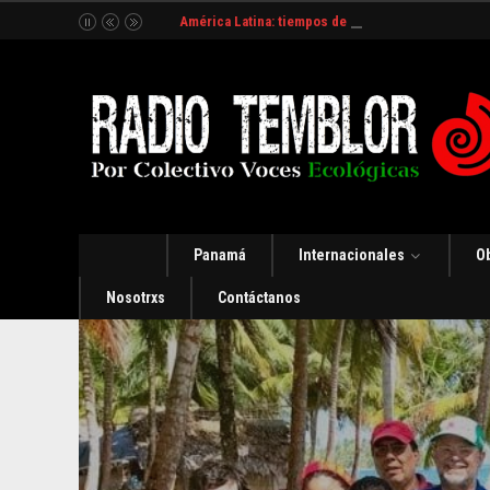
América Latina: tiempos de incertidumbre y organ
Panamá
Internacionales
O
Nosotrxs
Contáctanos