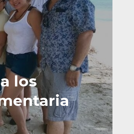
a los
imentaria