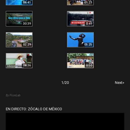
06:41
01:23
30:39
0:49
02:29
05:25
08:36
0:50
1
/
20
Next»
By PoseLab
EN DIRECTO: ZÓCALO DE MÉXICO