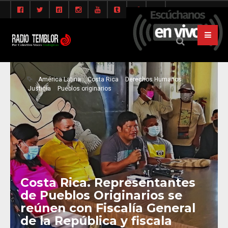
América Latina
Costa Rica
Derechos Humanos
Justicia
Pueblos originarios
Costa Rica. Representantes
de Pueblos Originarios se
reúnen con Fiscalía General
de la República y fiscala