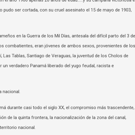
 el año 1900 apenas 26 años de edad……y su campaña victoriosa 
o pudo ser cortada, con su cruel asesinato el 15 de mayo de 1903,
os en la Guerra de los Mil Días, antesala del difícil parto del 3 d
os combatientes, eran jóvenes de ambos sexos, provenientes de lo
í, Las Tablas, Santiago de Veraguas, la juventud de los Cholos de
or un verdadero Panamá liberado del yugo feudal, racista e
a nacional.
má durante casi todo el siglo XX, el compromiso más trascendente,
n de la quinta frontera, la nacionalización de la zona del canal,
erritorio nacional.