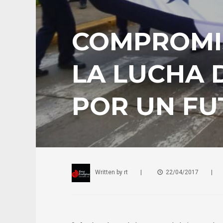
COMPROMIS
LA LUCHA 
POR UN FU
Written by
rt
|
22/04/2017
|