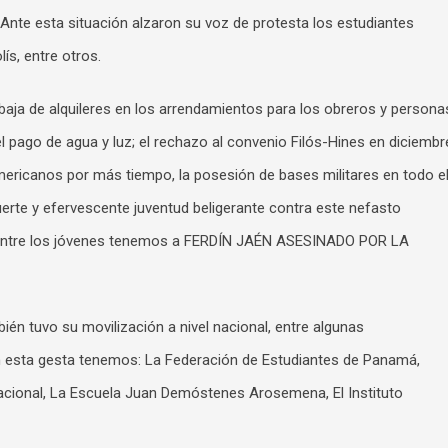
Ante esta situación alzaron su voz de protesta los estudiantes
ís, entre otros.
rebaja de alquileres en los arrendamientos para los obreros y persona
 pago de agua y luz; el rechazo al convenio Filós-Hines en diciembr
mericanos por más tiempo, la posesión de bases militares en todo e
uerte y efervescente juventud beligerante contra este nefasto
. Entre los jóvenes tenemos a FERDÍN JAÉN ASESINADO POR LA
ién tuvo su movilización a nivel nacional, entre algunas
n esta gesta tenemos: La Federación de Estudiantes de Panamá,
 Nacional, La Escuela Juan Demóstenes Arosemena, El Instituto