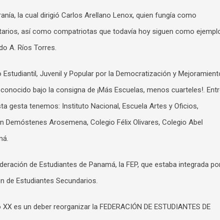
nía, la cual dirigió Carlos Arellano Lenox, quien fungía como
sitarios, así como compatriotas que todavía hoy siguen como ejempl
do A. Ríos Torres.
Estudiantil, Juvenil y Popular por la Democratización y Mejoramient
 conocido bajo la consigna de ¡Más Escuelas, menos cuarteles!. Ent
ta gesta tenemos: Instituto Nacional, Escuela Artes y Oficios,
n Demóstenes Arosemena, Colegio Félix Olivares, Colegio Abel
má.
eración de Estudiantes de Panamá, la FEP, que estaba integrada po
ión de Estudiantes Secundarios.
iglo XX es un deber reorganizar la FEDERACIÓN DE ESTUDIANTES DE