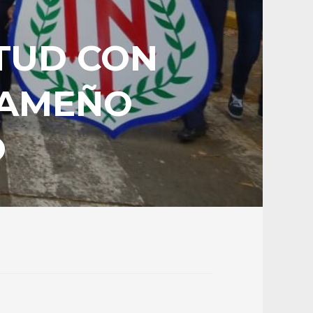
TUD CON
NAMEÑO
O