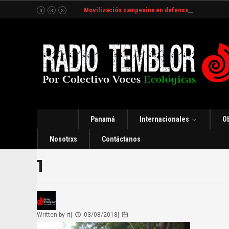
Movilización campesina en defensa del Río Indio
Panamá
Internacionales
O
Nosotrxs
Contáctanos
1
Written by
rt
|
03/08/2018
|