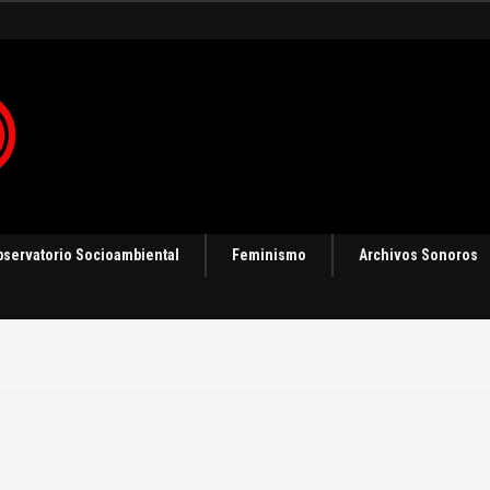
 en Panamá [Audio]
bservatorio Socioambiental
Feminismo
Archivos Sonoros