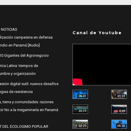
 NOTICIAS
Canal de Youtube
lización campesina en defensa
 Indio en Panamá [Audio]
10 Gigantes del Agronegocio
ica Latina: tiempos de
dumbre y organización
esión digital sutil: nuevos desafíos
egias de resistencia
06:41
01:23
, tierra y comunidades: razones
cir No a la megaminería en Panamá
30:39
0:49
02:29
05:25
T DEL ECOLOGIMO POPULAR