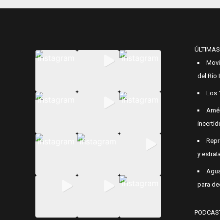
ÚLTIMAS
Movi
del Río
Los 
Amér
incerti
Repr
y estrat
Agua
para de
PODCAS