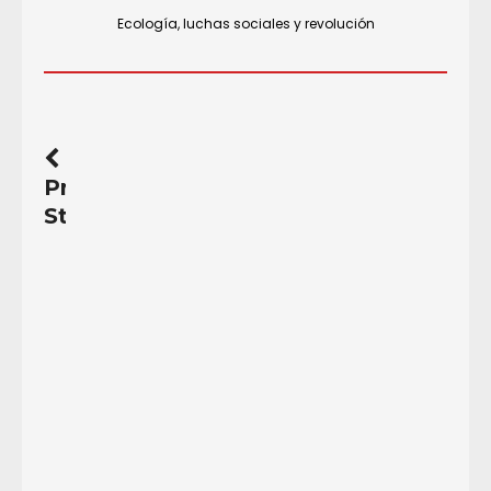
Ecología, luchas sociales y revolución
Previous
Story
Honduras.
“Nos
siguen
matando”
El
28
de
diciembre,