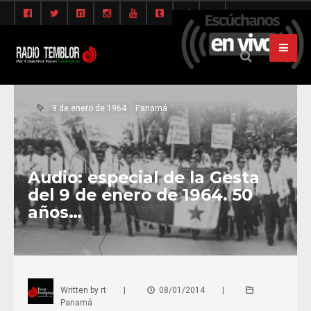
9 de enero de 1964
Panamá
Audio: especial de la Gesta
del 9 de enero de 1964. 50
años…
Written by
rt
|
08/01/2014
|
Panamá