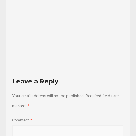
migrantes,
mujeres,jóvenes,
...
11/01/2014
Read
More
Leave a Reply
Your email address will not be published.
Required fields are
marked
*
Comment
*