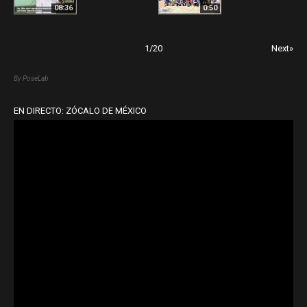
08:36
0:50
1
/
20
Next»
By PoseLab
EN DIRECTO: ZÓCALO DE MÉXICO