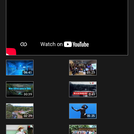
06:41
01:23
30:39
0:49
02:29
05:25