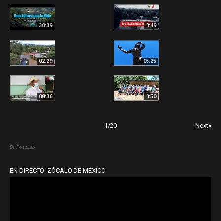
30:39
0:49
02:29
05:25
08:36
0:50
1
/
20
Next»
By PoseLab
EN DIRECTO: ZÓCALO DE MÉXICO