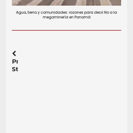
Agua, tierra y comunidades: razones para decir No a la
megaminería en Panamá
Previous
Story
Poder
económico
y
elecciones
políticas
Por:
Marco