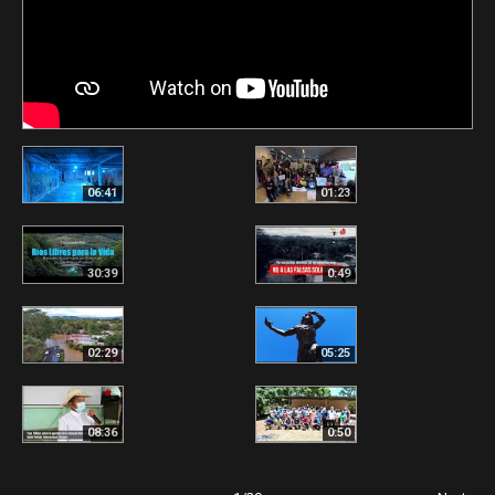
06:41
01:23
30:39
0:49
02:29
05:25
08:36
0:50