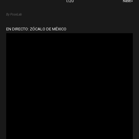
1
/
20
Next»
By PoseLab
EN DIRECTO: ZÓCALO DE MÉXICO