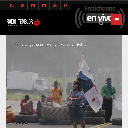
Changamarín
Matria
Panamá
Patria