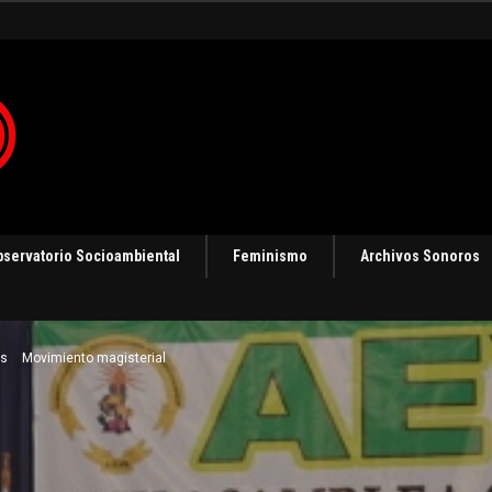
gias de resistencia
bservatorio Socioambiental
Feminismo
Archivos Sonoros
s
Movimiento magisterial