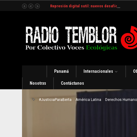
Represión digital sutil: nuevos desafíos y estrate
Panamá
Internacionales
O
Nosotrxs
Contáctanos
#JusticiaParaBerta
América Latina
Derechos Humano