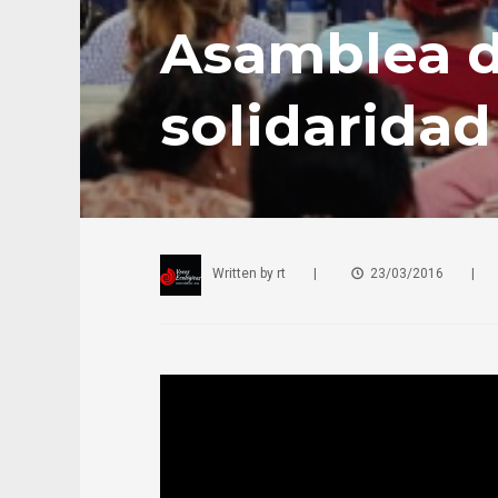
Asamblea d
solidaridad
Written by
rt
|
23/03/2016
|