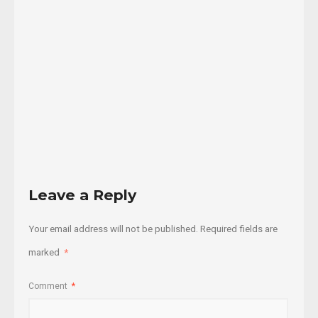
Asociación
de
...
23/03/2016
Read
More
Leave a Reply
Your email address will not be published.
Required fields are
marked
*
Comment
*