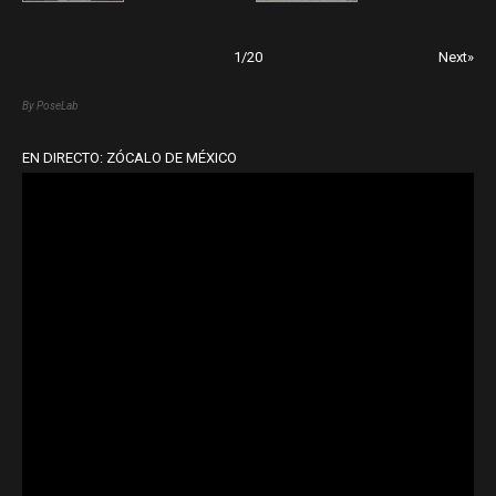
1
/
20
Next»
By PoseLab
EN DIRECTO: ZÓCALO DE MÉXICO