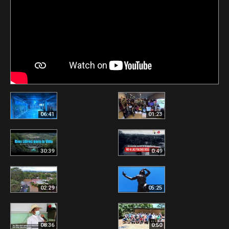
06:41
01:23
30:39
0:49
02:29
05:25
08:36
0:50