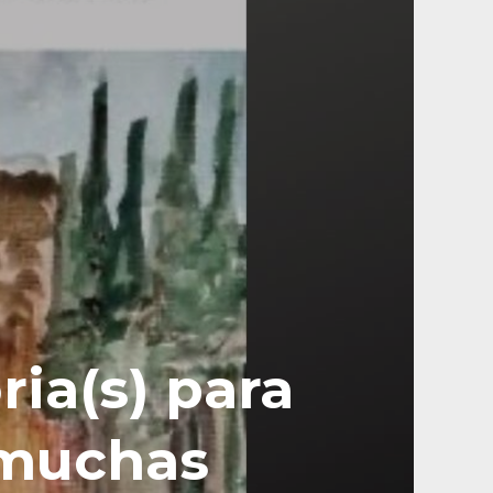
ia(s) para
 muchas