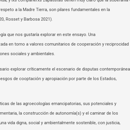
ida, y lxs compañerxs zapatistas tienen muy claro que la soberanía
 respeto a la Madre Tierra, son pilares fundamentales en la
020, Rosset y Barbosa 2021).
gía que nos gustaría explorar en este ensayo. Una
zada en torno a valores comunitarios de cooperación y reciprocidad
iones sociales y ambientales.
ario explorar críticamente el escenario de disputas contemporáne
riesgos de cooptación y apropiación por parte de los Estados,
ticas de las agroecologías emancipatorias, sus potenciales y
imentaria, la construcción de autonomía(s) y el caminar de los
una vida digna, social y ambientalmente sostenible, con justicia,