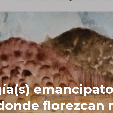
a(s) emancipator
onde florezcan