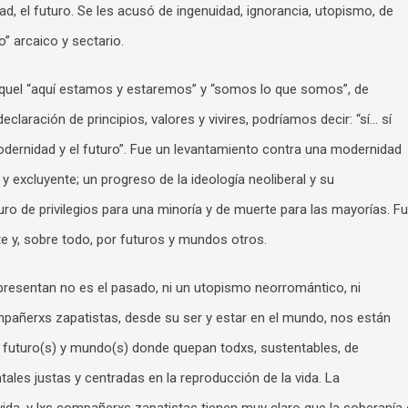
d, el futuro. Se les acusó de ingenuidad, ignorancia, utopismo, de
” arcaico y sectario.
aquel “aquí estamos y estaremos” y “somos lo que somos”, de
declaración de principios, valores y vivires, podríamos decir: “sí… sí
odernidad y el futuro”. Fue un levantamiento contra una modernidad
a y excluyente; un progreso de la ideología neoliberal y su
turo de privilegios para una minoría y de muerte para las mayorías. F
te y, sobre todo, por futuros y mundos otros.
presentan no es el pasado, ni un utopismo neorromántico, ni
pañerxs zapatistas, desde su ser y estar en el mundo, nos están
e futuro(s) y mundo(s) donde quepan todxs, sustentables, de
ales justas y centradas en la reproducción de la vida. La