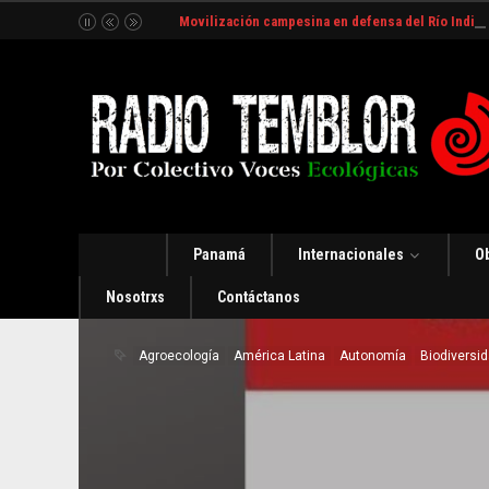
Movilización campesina en defensa del Río Indio
Panamá
Internacionales
O
Nosotrxs
Contáctanos
Agroecología
América Latina
Autonomía
Biodiversi