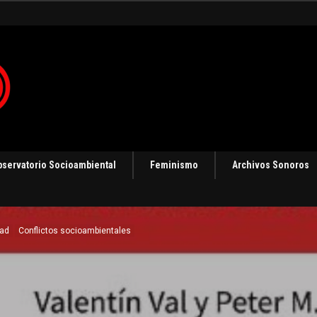
 en Panamá [Audio]
bservatorio Socioambiental
Feminismo
Archivos Sonoros
dad
Conflictos socioambientales