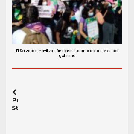
El Salvador. Movilización feminista ante desaciertos del
gobierno
Previous
Story
Ayenza
Matthews.