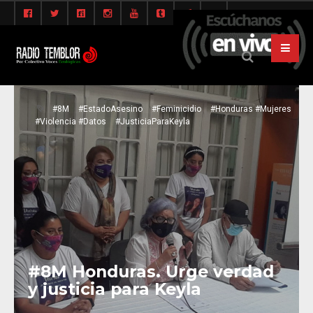
#8M
#EstadoAsesino
#Feminicidio
#Honduras #Mujeres
#Violencia #Datos
#JusticiaParaKeyla
#8M Honduras. Urge verdad
y justicia para Keyla