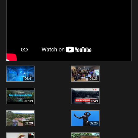
06:41
01:23
30:39
0:49
02:29
05:25