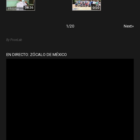
08:36
0:50
1
/
20
Next»
By PoseLab
EN DIRECTO: ZÓCALO DE MÉXICO