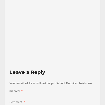
de
oportunidades
en
...
10/03/2021
Read
More
Leave a Reply
Your email address will not be published.
Required fields are
marked
*
Comment
*