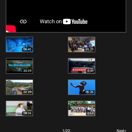
06:41
01:23
30:39
0:49
02:29
05:25
08:36
0:50
1
/
20
Next»