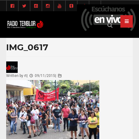
IMG_0617
Written by
rt
|
09/11/2015
|