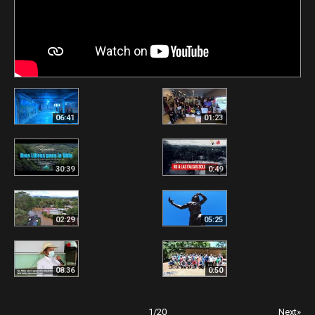
06:41
01:23
30:39
0:49
02:29
05:25
08:36
0:50
1
/
20
Next»