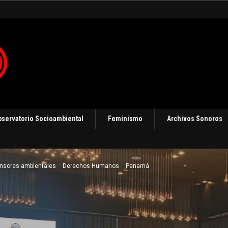
ización
bservatorio Socioambiental
Feminismo
Archivos Sonoros
nsores ambientales
Derechos Humanos
Panamá