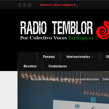
América Latina: tiempos de incertidumbre y organ
Panamá
Internacionales
O
Nosotrxs
Contáctanos
Acuerdo de Escazú
Conflictos socioambientales
Defe