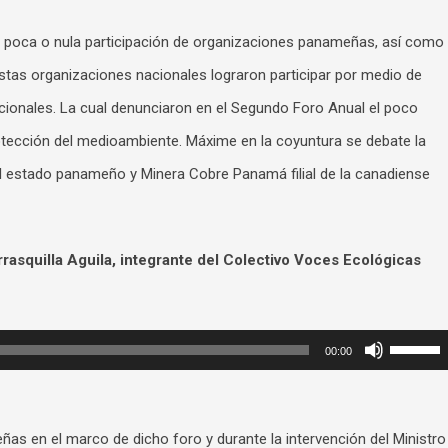
la poca o nula participación de organizaciones panameñas, así como
tas organizaciones nacionales lograron participar por medio de
acionales. La cual denunciaron en el Segundo Foro Anual el poco
ección del medioambiente. Máxime en la coyuntura se debate la
l estado panameño y Minera Cobre Panamá filial de la canadiense
squilla Aguila, integrante del Colectivo Voces Ecológicas
Use
00:00
Up/Dow
Arrow
s en el marco de dicho foro y durante la intervención del Ministro
keys