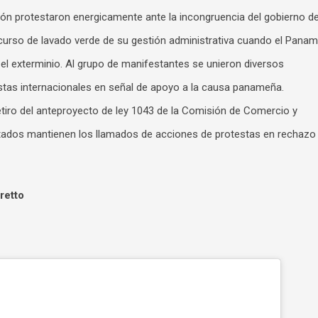
 protestaron energicamente ante la incongruencia del gobierno d
to
scurso de lavado verde de su gestión administrativa cuando el Pana
increase
el exterminio. Al grupo de manifestantes se unieron diversos
or
nistas internacionales en señal de apoyo a la causa panameña.
decreas
etiro del anteproyecto de ley 1043 de la Comisión de Comercio y
volume.
ados mantienen los llamados de acciones de protestas en rechazo
retto