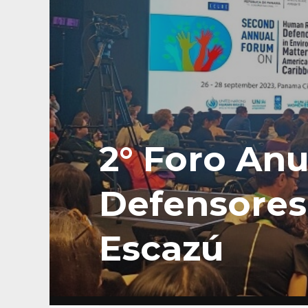
2° Foro Anu
Defensores
Escazú