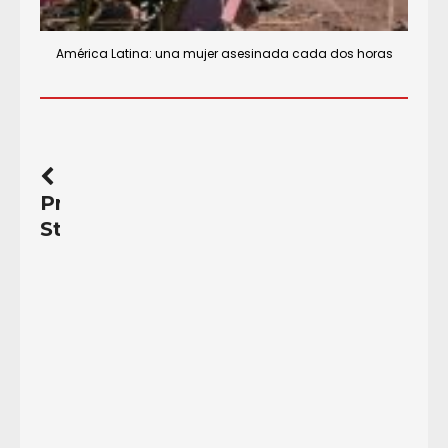
América Latina: una mujer asesinada cada dos horas
Previous
Story
Colombia.
Minga
indígena,
negra
y
campesina
Romper