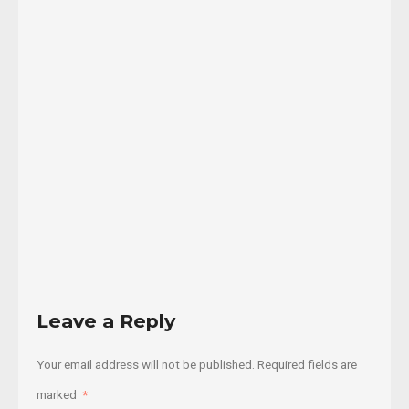
rodean
sus
territorios,
los
invaden
...
21/10/2020
Read
More
Leave a Reply
Your email address will not be published.
Required fields are
marked
*