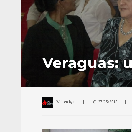
Veraguas: 
Written by
rt
|
27/05/2013
|