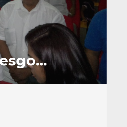
iesgo…