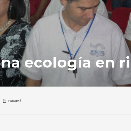
una ecología en r
Panamá