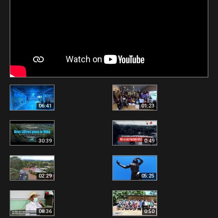
06:41
01:23
30:39
0:49
02:29
05:25
08:36
0:50