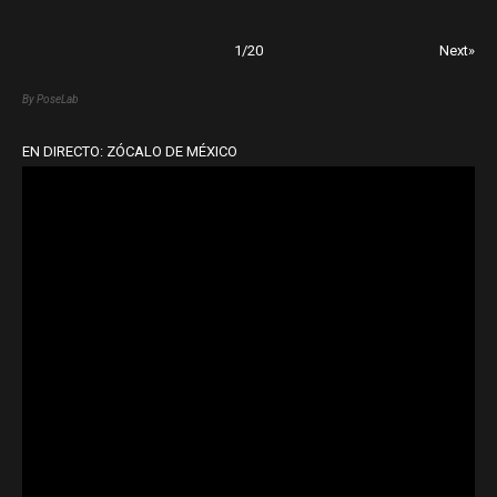
1
/
20
Next»
By PoseLab
EN DIRECTO: ZÓCALO DE MÉXICO