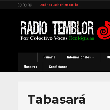
América Latina: tiempos de incertidumbre y organ
Panamá
Internacionales
O
Nosotrxs
Contáctanos
Tabasará