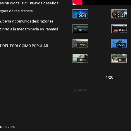
esión digital sutil: nuevos desafíos
egias de resistencia
06:41
01:23
, tierra y comunidades: razones
cir No a la megaminería en Panamá
30:39
0:49
02:29
05:25
T DEL ECOLOGIMO POPULAR
08:36
0:50
1
/
20
By PoseLab
DOS 2024.