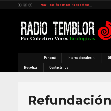
Movilización campesina en defensa del Río Indio
Panamá
Internacionales
O
Nosotrxs
Contáctanos
Refundació