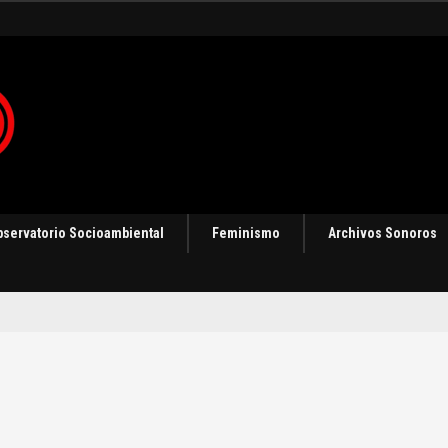
 en Panamá [Audio]
bservatorio Socioambiental
Feminismo
Archivos Sonoros
n