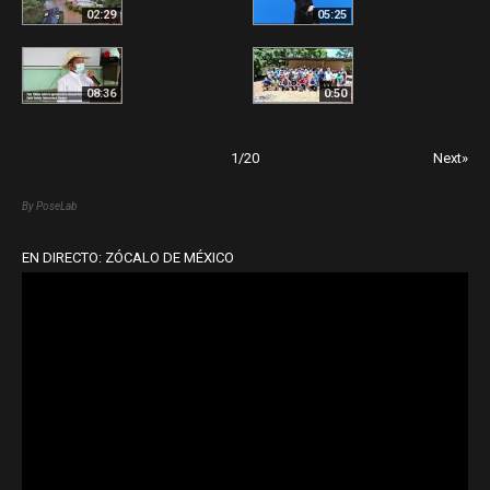
02:29
05:25
08:36
0:50
1
/
20
Next»
By PoseLab
EN DIRECTO: ZÓCALO DE MÉXICO