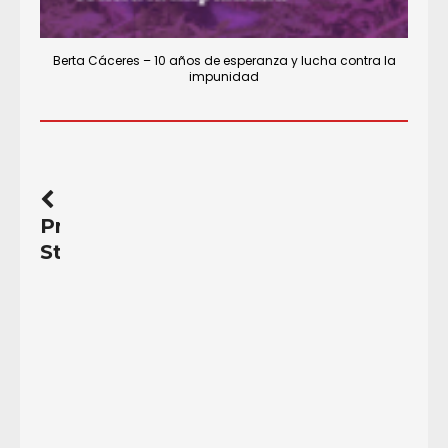
Berta Cáceres – 10 años de esperanza y lucha contra la
impunidad
Previous
Story
Costa
Rica.
Breves
apuntes
sobre
mecanismos
de