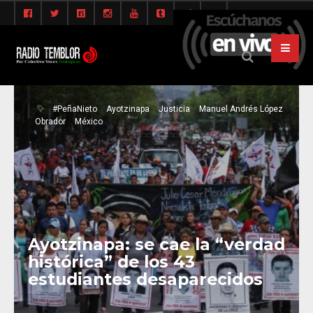
#PeñaNieto
Ayotzinapa
Justicia
Manuel Andrés López
Obrador
México
Ayotzinapa: se cae la “verdad
histórica” de los 43
estudiantes desaparecidos