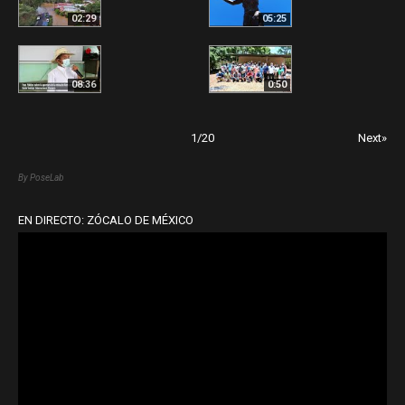
02:29
05:25
08:36
0:50
1
/
20
Next»
By PoseLab
EN DIRECTO: ZÓCALO DE MÉXICO