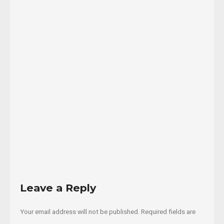
Traficantes
de
Sueños
en
el
que
...
05/07/2020
Read
More
Leave a Reply
Your email address will not be published.
Required fields are