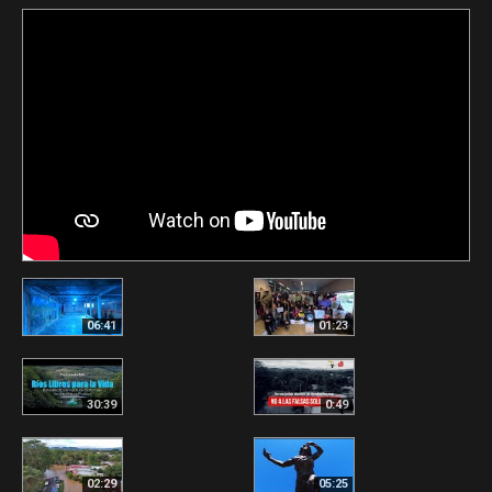
06:41
01:23
30:39
0:49
02:29
05:25