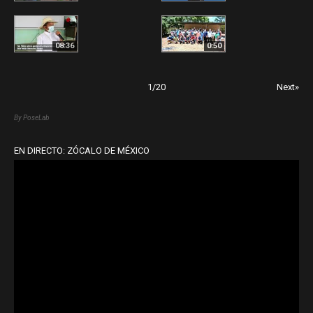
08:36
0:50
1
/
20
Next»
By PoseLab
EN DIRECTO: ZÓCALO DE MÉXICO