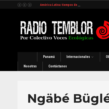
América Latina: tiempos de incertidumbre y organ
Panamá
Internacionales
O
Nosotrxs
Contáctanos
Ngäbé Bügl