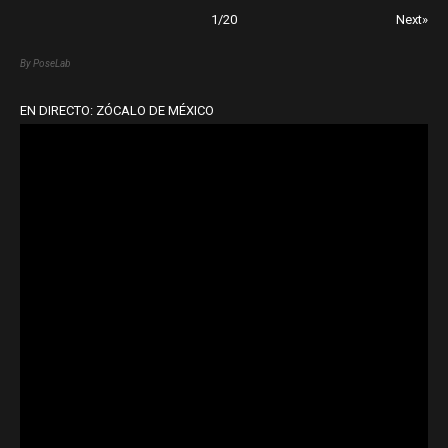
1
/
20
Next»
By PoseLab
EN DIRECTO: ZÓCALO DE MÉXICO