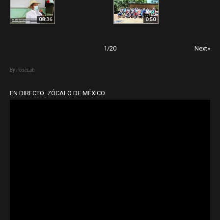
08:36
0:50
1
/
20
Next»
By PoseLab
EN DIRECTO: ZÓCALO DE MÉXICO