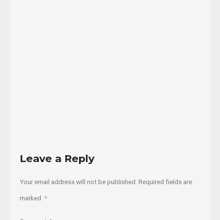
sólo
está
en
su
...
22/10/2019
Read
More
Leave a Reply
Your email address will not be published.
Required fields are
marked
*