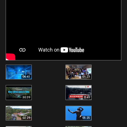
06:41
01:23
30:39
0:49
02:29
05:25