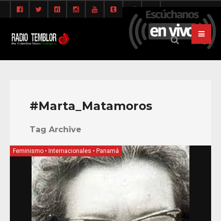
#Marta_Matamoros
Tag Archive
Feminismo
•
Internacionales
•
Panamá