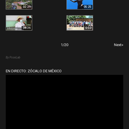
02:29
05:25
08:36
0:50
1
/
20
Next»
By PoseLab
EN DIRECTO: ZÓCALO DE MÉXICO