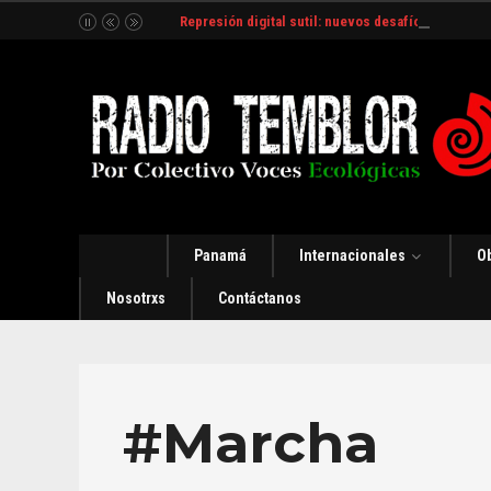
Represión digital sutil: nuevos desafíos y estrate
Panamá
Internacionales
O
Nosotrxs
Contáctanos
#Marcha