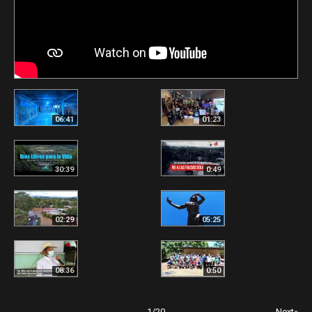
06:41
01:23
30:39
0:49
02:29
05:25
08:36
0:50
1
/
20
Next»