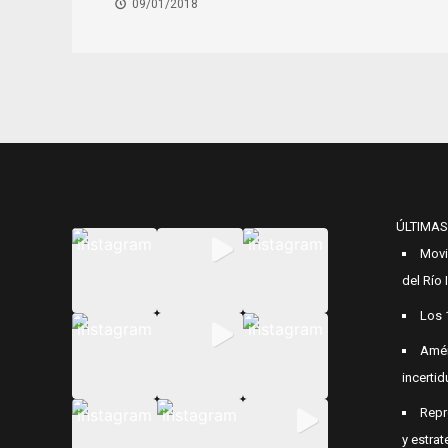
09/01/2018
ÚLTIMAS
Movi
del Río
Los 
Amér
incerti
Repr
y estrat