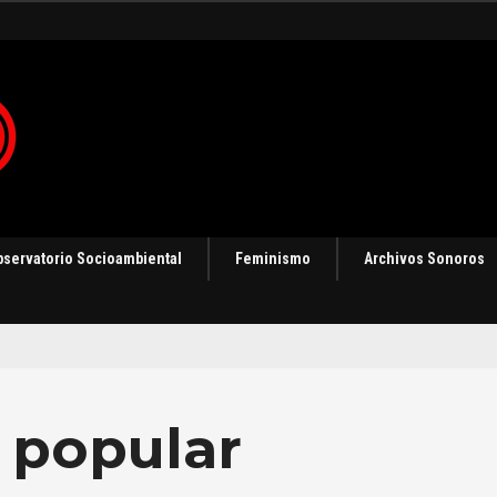
 en Panamá [Audio]
bservatorio Socioambiental
Feminismo
Archivos Sonoros
 popular