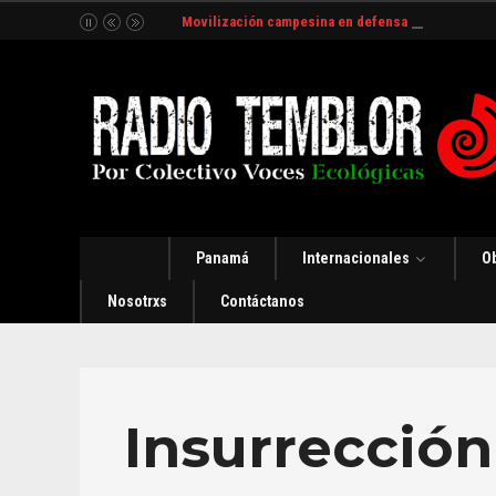
Movilización campesina en defensa del Río Indio
Panamá
Internacionales
O
Nosotrxs
Contáctanos
Insurrección