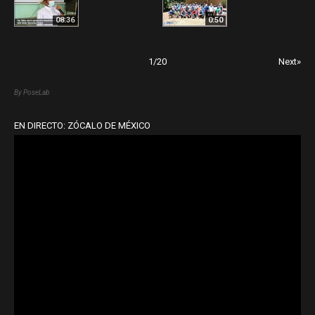
08:36
0:50
1
/
20
Next»
By PoseLab
EN DIRECTO: ZÓCALO DE MÉXICO