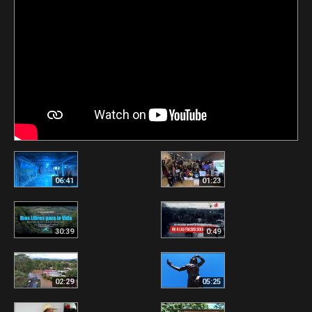
06:41
01:23
30:39
0:49
02:29
05:25