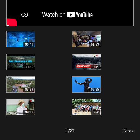
06:41
01:23
30:39
0:49
02:29
05:25
08:36
0:50
1
/
20
Next»