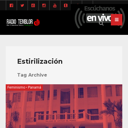
Estirilización
Tag Archive
Feminismo
•
Panamá