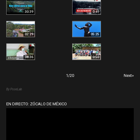
30:39
0:49
02:29
05:25
08:36
0:50
1
/
20
Next»
By PoseLab
EN DIRECTO: ZÓCALO DE MÉXICO