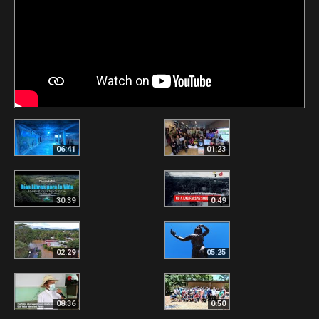
06:41
01:23
30:39
0:49
02:29
05:25
08:36
0:50