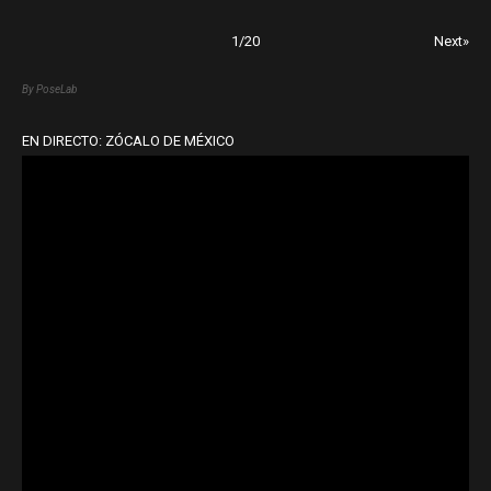
1
/
20
Next»
By PoseLab
EN DIRECTO: ZÓCALO DE MÉXICO