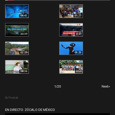
06:41
01:23
30:39
0:49
02:29
05:25
08:36
0:50
1
/
20
Next»
By PoseLab
EN DIRECTO: ZÓCALO DE MÉXICO