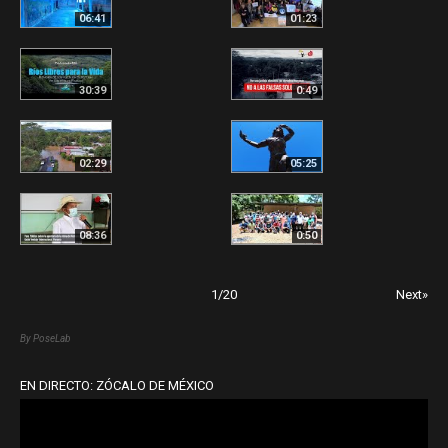
06:41
01:23
30:39
0:49
02:29
05:25
08:36
0:50
1
/
20
Next»
By PoseLab
EN DIRECTO: ZÓCALO DE MÉXICO