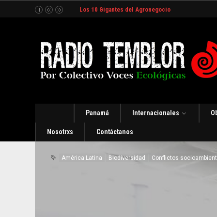
Los 10 Gigantes del Agronegocio
Panamá
Internacionales
O
Nosotrxs
Contáctanos
América Latina
Biodiversidad
Conflictos socioambien