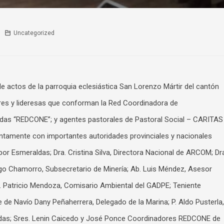
Uncategorized
 de actos de la parroquia eclesiástica San Lorenzo Mártir del cantón
res y lideresas que conforman la Red Coordinadora de
ldas “REDCONE”; y agentes pastorales de Pastoral Social – CARITAS
untamente con importantes autoridades provinciales y nacionales
r Esmeraldas; Dra. Cristina Silva, Directora Nacional de ARCOM; Dr
tiago Chamorro, Subsecretario de Minería; Ab. Luis Méndez, Asesor
g. Patricio Mendoza, Comisario Ambiental del GADPE; Teniente
 de Navío Dany Peñaherrera, Delegado de la Marina; P. Aldo Pusterla,
ldas; Sres. Lenin Caicedo y José Ponce Coordinadores REDCONE de