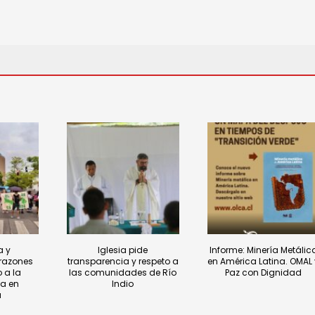
a y
Iglesia pide
Informe: Minería Metálic
razones
transparencia y respeto a
en América Latina. OMAL 
 a la
las comunidades de Río
Paz con Dignidad
a en
Indio
á