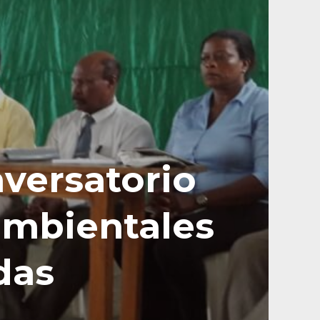
versatorio
ambientales
das