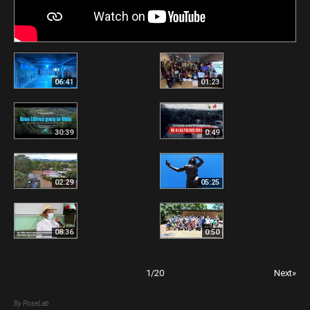
06:41
01:23
30:39
0:49
02:29
05:25
08:36
0:50
1
/
20
Next»
By PoseLab