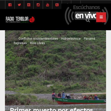
Conflictos socioambientales
Hidroeléctrica
Panamá
Represas
Ríos Libres
Primer muerto por efectos