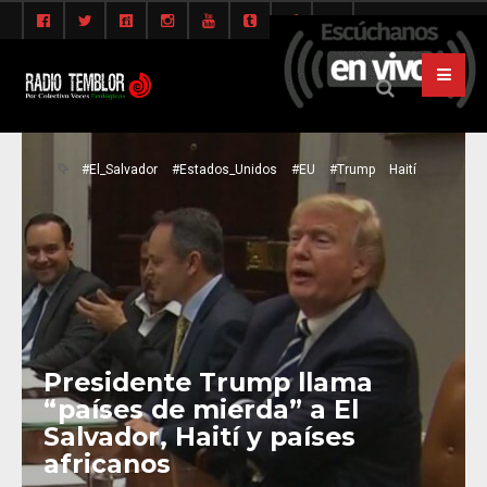
#El_Salvador
#Estados_Unidos
#EU
#Trump
Haití
Presidente Trump llama
“países de mierda” a El
Salvador, Haití y países
africanos