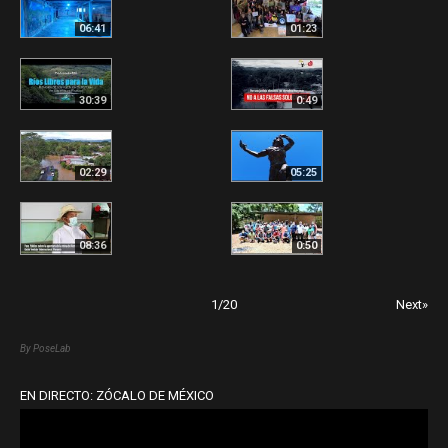
06:41
01:23
30:39
0:49
02:29
05:25
08:36
0:50
1
/
20
Next»
By PoseLab
EN DIRECTO: ZÓCALO DE MÉXICO