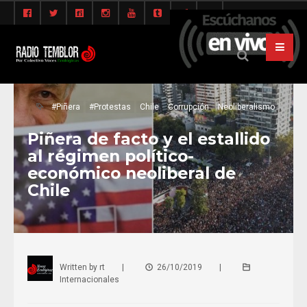
#Piñera
#Protestas
Chile
Corrupción
Neoliberalismo
Piñera de facto y el estallido
al régimen político-
económico neoliberal de
Chile
Written by
rt
|
26/10/2019
|
Internacionales