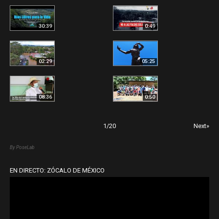
30:39
0:49
02:29
05:25
08:36
0:50
1
/
20
Next»
By PoseLab
EN DIRECTO: ZÓCALO DE MÉXICO