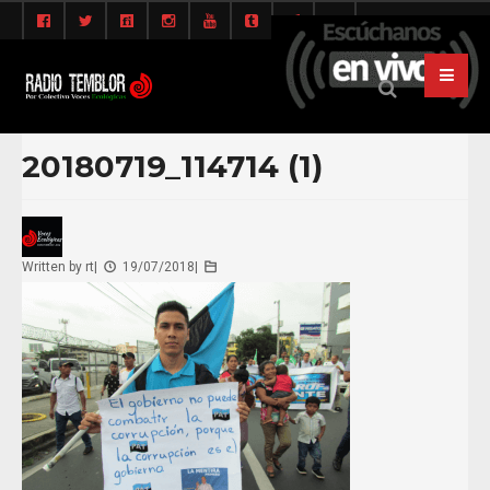
20180719_114714 (1)
Written by
rt
|
19/07/2018
|