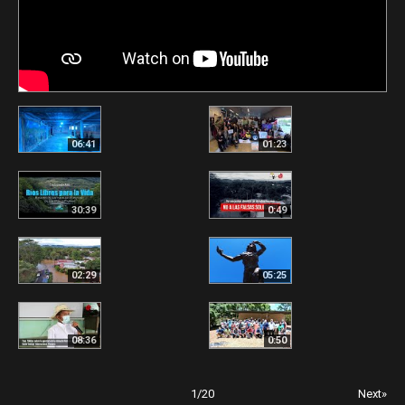
06:41
01:23
30:39
0:49
02:29
05:25
08:36
0:50
1
/
20
Next»