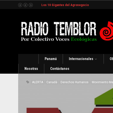
Los 10 Gigantes del Agronegocio
Panamá
Internacionales
O
Nosotrxs
Contáctanos
ALERTA
Canadá
Derechos Humanos
Movimiento M