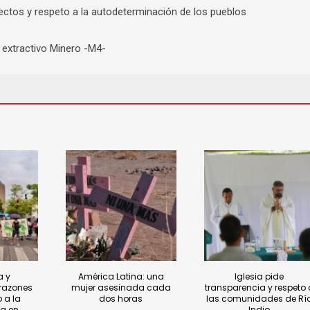
ectos y respeto a la autodeterminación de los pueblos
extractivo Minero -M4-
a y
América Latina: una
Iglesia pide
razones
mujer asesinada cada
transparencia y respeto 
 a la
dos horas
las comunidades de Rí
a en
Indio