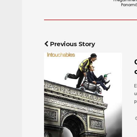
Panam
Previous Story
E
u
p