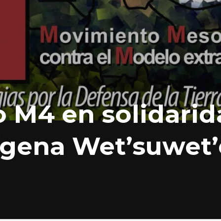
 M4 en solidarid
ígena Wet’suwet’