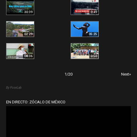
30:39
0:49
02:29
05:25
08:36
0:50
1
/
20
Next»
By PoseLab
EN DIRECTO: ZÓCALO DE MÉXICO